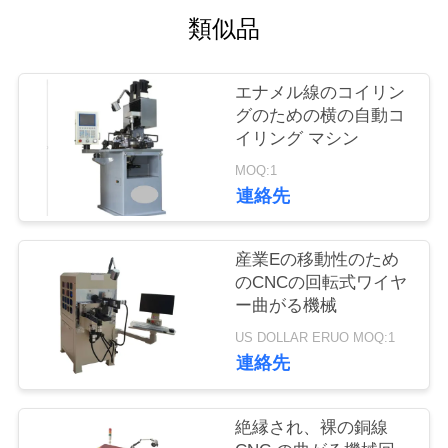
質
類似品
管
理
エナメル線のコイリン
グのための横の自動コ
イリング マシン
私
MOQ:1
連絡先
達
に
産業Eの移動性のため
連
のCNCの回転式ワイヤ
ー曲がる機械
絡
US DOLLAR ERUO MOQ:1
し
連絡先
な
絶縁され、裸の銅線
さ