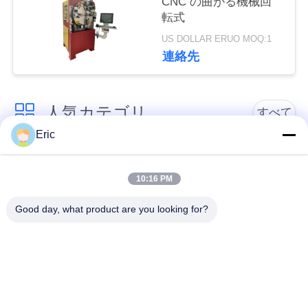
CNC の曲がる機械回
転式
い
US DOLLAR ERUO MOQ:1
連絡先
ニ
ュ
人気カテゴリ
すべて
ー
Eric
ス
CNCの管の曲がる機
自動管の曲がる機械
械
10:16 PM
引
Good day, what product are you looking for?
半自動管の曲がる機
NCの管の曲がる機械
用
械
を
金属の鋸引き機械
自動管の打抜き機
要