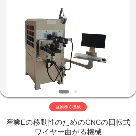
©
2019
-
2026
Yuantai
(Zhangjiagang)
Machinery
Technology
家
Co.,
Ltd.
All
Rights
Reserved.
プ
ロ
ダ
ク
ト
自動巻く機械
産業Eの移動性のためのCNCの回転式
私
ワイヤー曲がる機械