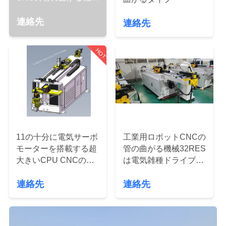
達
4棒連結
に
連絡先
連絡先
つ
HOT
い
て
工
場
11の十分に電気サーボ
工業用ロボットCNCの
モーターを搭載する超
管の曲がる機械32RES
旅
大きいCPU CNCの管
は電気雑種ドライブに
の曲がる機械25UE
油をさす
行
連絡先
連絡先
品