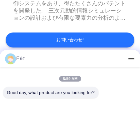
御システムをあり、得たたくさんのパテント
い
を開発した。 三次元動的情報シミュレーシ
ョンの設計および有限な要素力の分析のよう
な高度の技術は機械設計で使用される。 会
ニ
社は完全な生産管理システムがあり、ISOの
質の管理システムの証明、欧州連合のセリウ
お問い合わせ!
ュ
ムの証明およびERP管理を渡した、会社は日
本の元の大きい多面体の横のマシニング セ
ー
Eric
ンターがあり、複数輸入された縦のマシニン
人気カテゴリ
すべて
グ センターおよび輸入されたガントリー3D
ス
カメラの検出はプロダクトの安定性そして信
8:59 AM
頼性を保障することを意味する。 会社のプ
CNCの管の曲がる機
自動管の曲がる機械
ロダクトはずっとさまざまな企業の有名な企
引
械
Good day, what product are you looking for?
業によって広く利用されている: 有名な自動
用
車部品の会社:広州の自動車グループ、鉄馬
の技術自動車、USUI、チタニウムTakada
半自動管の曲がる機
を
NCの管の曲がる機械
（Matsui）、TRW、Zhongding、Longkou
械
Tongda、AoJia、Daqi、Scitechおよび
要
Yanfeng。 有名な宇宙航空会社:石灰で消毒す
金属の鋸引き機械
自動管の打抜き機
ること、AVIC新郷市の航空および衛星協