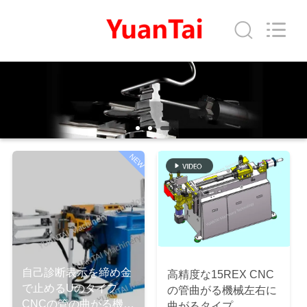
©
2019
-
2026
Yuantai
(Zhangjiagang)
Machinery
Technology
家
Co.,
Ltd.
All
Rights
Reserved.
プ
ロ
NEW
ダ
ク
ト
自己診断表示を締め金
高精度な15REX CNC
私
で止めるUのタイプ
の管曲がる機械左右に
CNCの管の曲がる機械
曲がるタイプ