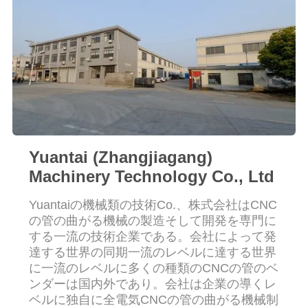
質
管
理
私
達
Yuantai (Zhangjiagang)
に
Machinery Technology Co., Ltd
連
Yuantaiの機械類の技術Co.、株式会社はCNC
絡
の管の曲がる機械の製造そして開発を専門に
する一流の技術企業である。会社によって発
し
達する世界の同期一流のレベルに達する世界
に一流のレベルに多くの種類のCNCの管のベ
な
ンダーは国内外であり。会社は企業の導くレ
ベルに独自に全電気CNCの管の曲がる機械制
さ