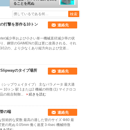
ることを死ぬ
の打撃を形作る10トン
連絡先
eter減少率および小さい単一機械直径減少率の状
、鋼管のGAIMENの質は更に改善される。それ
12の、より少なくあり縦方向および交差...
lipwayのタイプ場所
連絡先
ン（シップウェイタイプ） 主なパラメータ 最大適
 10トン 駅 1または2 機械の特徴 (1) マイクロコ
の統合制御...
続きを読む
ブ管の端
連絡先
要な技術的な変数 最高の適した管のサイズ Φ80 最
変更の死ぬ 0.05mm 働く速度 3-4sec 機械特徴
きを読む