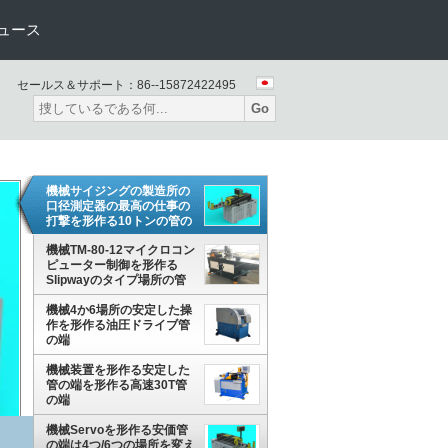
ュース
セールス＆サポート：
86--15872422495
Go
機械サイジングの製造所の
口径測定器の最高の仕事の
打撃を形作る10トンの管の
端165mm
機械TM-80-12マイクロコン
ピューター制御を形作る
Slipwayのタイプ場所の管
の端
機械4か6場所の安定した操
作を形作る油圧ドライブ管
の端
機械装置を形作る安定した
管の端を形作る高速30T管
の端
機械Servoを形作る安価管
の端は4つ/6つの場所を変え