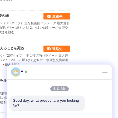
管の端
連絡先
シン（30Tタイプ） 主な技術的パラメータ 最大適切
 油圧パワー 10トン 駅 2、4または6 サーボ金型交
続きを読む
変えることを死ぬ
連絡先
マシン（20Tタイプ） 主な技術的パラメータ 最大適
圧パワー 20トン 駅 4または6 サーボ金型交換速度
.
続きを読む
Eric
ーツを形作る産業管の端は
連絡先
5:11 AM
動ストローク 160mm 油圧パワー 20トン 駅 4
の特徴 (1) PLC制御、油圧駆動、安定稼働 (2) タ
Good day, what product are you looking 
続きを読む
for?