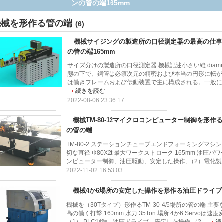
ンの管の端165mm
機械を形作る管の端
(6)
機械サイジングの製造所の口径測定器の最高の仕事
の管の端165mm
サイズ分けの製造所の口径測定器 機械記述小さい総.diam
態の下で、鋼管は必須次元の精密および本当の円形に転がり
は働きフレームおよび伝動装置で主に構成される。一般に3/
続きを読む
2022-08-06 23:36:17
機械TM-80-12マイクロコンピューター制御を形作るS
の管の端
TM-80-2 ステーションチューブエンドフォーミングマシ
切な直径 Φ80X2t 最大ワークストローク 165mm 油圧パワー
ンピューター制御、油圧駆動、安定した操作; （2）電化製品
2022-11-02 16:53:03
機械4か6場所の安定した操作を形作る油圧ドライ
機械を（30Tタイプ）形作るTM-30-4/6場所の管の端 主
高の働く打撃 160mm 水力 35Ton 場所 4か6 Servoは速度
（1） PLC制御、油圧ドライブ、安定した操作 （2...
続