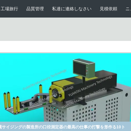
工場旅行
品質管理
私達に連絡しなさい
見積依頼
ニ
械サイジングの製造所の口径測定器の最高の仕事の打撃を形作る10ト