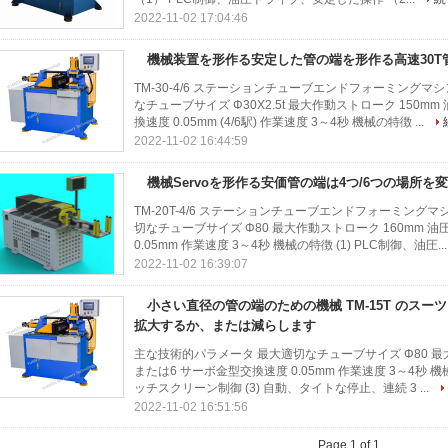
2022-11-02 17:04:46
機械装置を形作る安定した管の端を形作る高速30T
TM-30-4/6 ステーションチューブエンドフォーミングマ
なチューブサイズ Φ30X2.5t 最大作動ストローク 150mm
換速度 0.05mm (4/6駅) 作業速度 3～4秒 機械の特徴 ...
2022-11-02 16:44:59
機械Servoを形作る安価管の端は4つ/6つの場所を
TM-20T-4/6 ステーションチューブエンドフォーミング
切なチューブサイズ Φ80 最大作動ストローク 160mm 油
0.05mm 作業速度 3～4秒 機械の特徴 (1) PLC制御、油圧..
2022-11-02 16:39:07
小さい直径の管の端のための機械 TM-15T のス
拡大するか、または減らします
主な技術的パラメータ 最大適切なチューブサイズ Φ80 最大作
または6 サーボ金型交換速度 0.05mm 作業速度 3～4秒 機械
ッチスクリーン制御 (3) 自動、タイトな停止、連続 3 ...
2022-11-02 16:51:56
Page 1 of 1