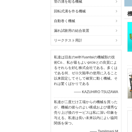
管の溝を彫る機械
回転式溝を作る機械
自動巻く機械
漏れ試験用の結合装置
リークテスト用計
私達は旧友のwithYuantaiの機械類の技
術Co.、私が最もよいprcieとの良質によ
るそれらを好む株式会社である。多くは
である何、ゼロ欠陥率の使用に入ること
以来固定してそして確実に動く機械。そ
れは驚くばかりである
—— KAZUHIRO TSUZAWA
私達が二度だけ工場からの機械を買った
が、機械の彼らのよい構成および優秀な
売り上げ後のサービスは私に深い印象を
与える。私達は長い未来以内によい協同
関係を保つ。
—— Tamilmani M