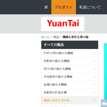
家
プロダクト
私達について
ホーム
製品
機械を形作る管の端
すべての製品
CNCの管の曲がる機械
自動管の曲がる機械
NCの管の曲がる機械
半自動管の曲がる機械
金属の鋸引き機械
自動管の打抜き機
機械を形作る管の端
機