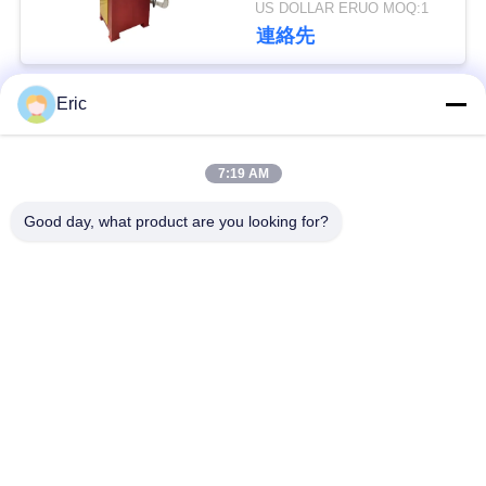
US DOLLAR ERUO MOQ:1
い
連絡先
Eric
ニ
人気カテゴリ
すべて
ュ
7:19 AM
ー
CNCの管の曲がる機
自動管の曲がる機械
械
Good day, what product are you looking for?
ス
半自動管の曲がる機
NCの管の曲がる機械
引
械
用
金属の鋸引き機械
自動管の打抜き機
を
要
機械を形作る管の端
管の溝を彫る機械