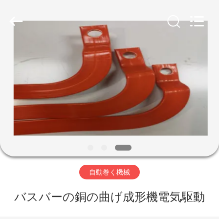
©
2019
-
2026
Yuantai
(Zhangjiagang)
Machinery
Technology
家
Co.,
Ltd.
All
Rights
Reserved.
プ
ロ
ダ
ク
ト
自動巻く機械
バスバーの銅の曲げ成形機電気駆動
私