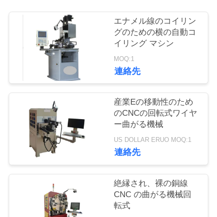
質
エナメル線のコイリン
管
グのための横の自動コ
理
イリング マシン
MOQ:1
連絡先
私
達
産業Eの移動性のため
のCNCの回転式ワイヤ
に
ー曲がる機械
連
US DOLLAR ERUO MOQ:1
連絡先
絡
し
絶縁され、裸の銅線
な
CNC の曲がる機械回
転式
さ