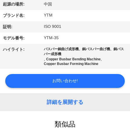
達
起源の場所:
中国
に
YTM
ブランド名:
つ
ISO 9001
証明:
い
YTM-35
モデル番号:
て
ハイライト:
バスバー銅曲げ成形機、銅バスバー曲げ機、銅バス
バー成形機
,
,
Copper Busbar Bending Machine
Copper Busbar Forming Machine
工
場
お問い合わせ!
旅
行
詳細を展開する
品
類似品